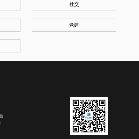
社交
党建
线
6